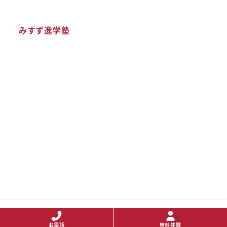
みすず進学塾
Copyright © 2020 TEN All Rights Reserved.
お電話
無料体験