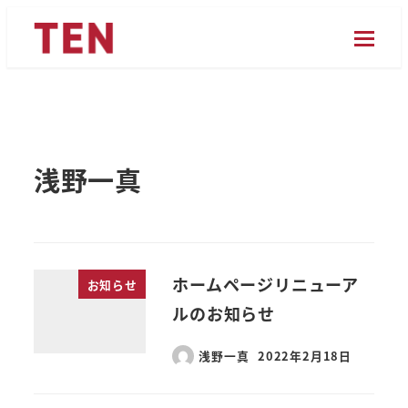
メ
イ
ン
コ
ン
テ
浅野一真
ン
ツ
へ
移
動
ホームページリニューア
お知らせ
ルのお知らせ
浅野一真
2022年2月18日