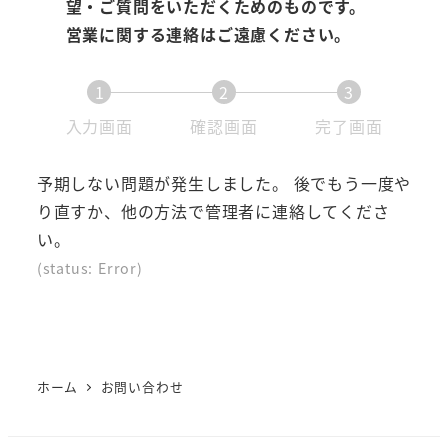
望・ご質問をいただくためのものです。
営業に関する連絡はご遠慮ください。
1
2
3
現
現
現
入力画面
確認画面
完了画面
在
在
在
表
表
表
予期しない問題が発生しました。 後でもう一度や
示
示
示
り直すか、他の方法で管理者に連絡してくださ
さ
さ
さ
い。
れ
れ
れ
(status: Error)
て
て
て
い
い
い
る
る
る
画
画
画
ホーム
お問い合わせ
面
面
面
で
で
で