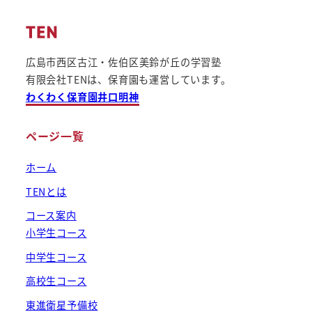
す。
す。
す。
広島市西区古江・佐伯区美鈴が丘の学習塾
有限会社TENは、保育園も運営しています。
わくわく保育園井口明神
ページ一覧
ホーム
TENとは
コース案内
小学生コース
中学生コース
高校生コース
東進衛星予備校