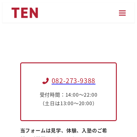
メ
イ
ン
コ
お問い合わせ
ン
テ
ン
ツ
へ
082-273-9388
移
動
受付時間：14:00～22:00
（土日は13:00～20:00）
当フォームは見学、体験、入塾のご希