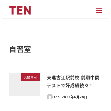
メ
イ
ン
コ
ン
テ
自習室
ン
ツ
へ
移
動
東進古江駅前校 前期中間
お知らせ
テストで好成績続々！
ten
2024年6月28日