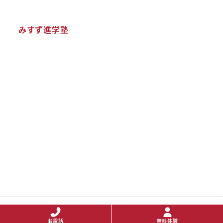
みすず進学塾
Copyright © 2020 TEN All Rights Reserved.
お電話
無料体験