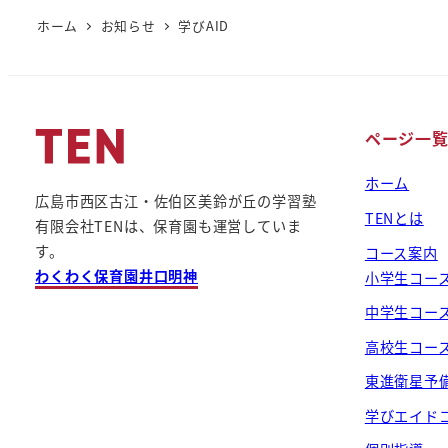
ホーム
お知らせ
学びAID
ページ一
ホーム
広島市西区古江・佐伯区美鈴が丘の学習塾
TENとは
有限会社TENは、保育園も運営していま
す。
コース案内
わくわく保育園井口明神
小学生コー
中学生コー
高校生コー
東進衛星予
学びエイド