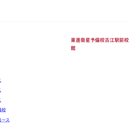
覧
東進衛星予備校古江駅前校
館
ス
ス
ス
備校
コース