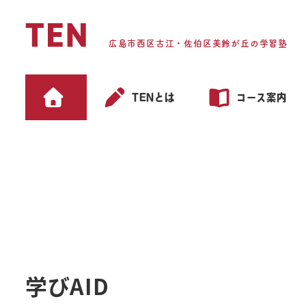
メ
イ
広島市西区古江・佐伯区美鈴が丘の学習塾
ン
コ
ン
TENとは
コース案内
テ
ン
ツ
へ
移
動
学びAID