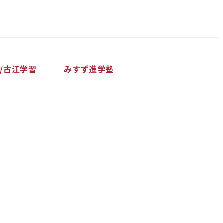
/古江学習
みすず進学塾