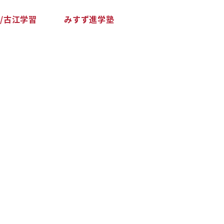
/古江学習
みすず進学塾