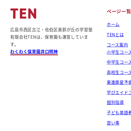
ページ一
ホーム
広島市西区古江・佐伯区美鈴が丘の学習塾
TENとは
有限会社TENは、保育園も運営していま
す。
コース案内
わくわく保育園井口明神
小学生コー
中学生コー
高校生コー
東進衛星予
学びエイド
個別指導
子ども英語
習い事