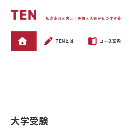
メ
イ
広島市西区古江・佐伯区美鈴が丘の学習塾
ン
コ
ン
TENとは
コース案内
テ
ン
ツ
へ
移
動
大学受験