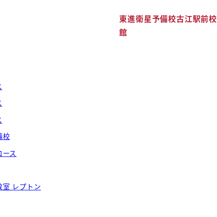
覧
東進衛星予備校古江駅前校
館
ス
ス
ス
備校
コース
教室 レプトン