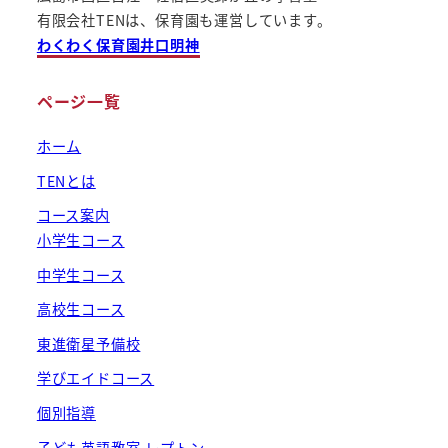
有限会社TENは、保育園も運営しています。
り
わくわく保育園井口明神
ページ一覧
ホーム
TENとは
コース案内
小学生コース
中学生コース
高校生コース
東進衛星予備校
学びエイドコース
個別指導
子ども英語教室 レプトン