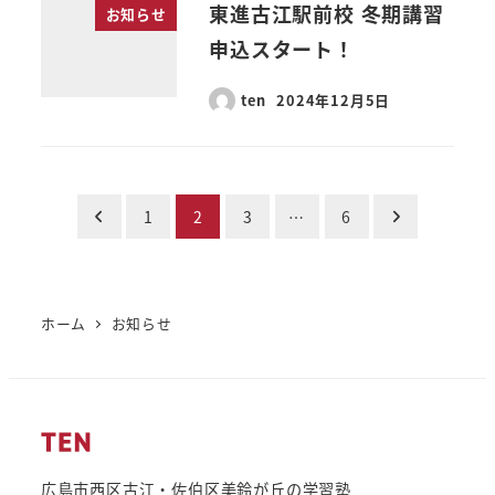
東進古江駅前校 冬期講習
お知らせ
申込スタート！
ten
2024年12月5日
投
1
2
3
…
6
稿
の
ホーム
お知らせ
ペ
ー
ジ
送
広島市西区古江・佐伯区美鈴が丘の学習塾