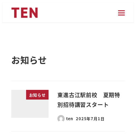
メ
イ
ン
コ
ン
テ
お知らせ
ン
ツ
へ
移
動
東進古江駅前校 夏期特
お知らせ
別招待講習スタート
ten
2025年7月1日