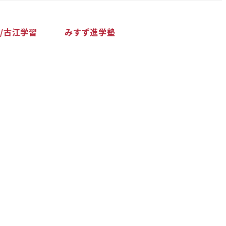
/古江学習
みすず進学塾