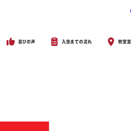
喜びの声
入塾までの流れ
教室
12日（日）全国統一高校生テ