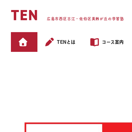
メ
イ
広島市西区古江・佐伯区美鈴が丘の学習塾
ン
コ
ン
TENとは
コース案内
テ
ン
ツ
へ
移
６月
動