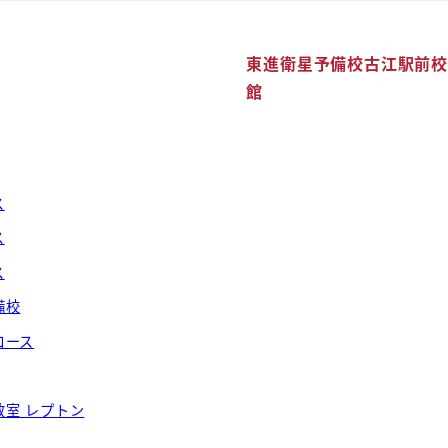
覧
東進衛星予備校古江駅前校
館
ス
ス
ス
備校
コース
教室 レプトン