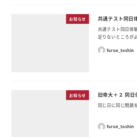
共通テスト同日
お知らせ
共通テスト同日体
足りないところがよ
furue_toshin
旧帝大＋２ 同
お知らせ
同じ日に同じ問題
３月５日
furue_toshin