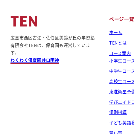
ページ一
ホーム
広島市西区古江・佐伯区美鈴が丘の学習塾
TENとは
有限会社TENは、保育園も運営していま
す。
コース案内
わくわく保育園井口明神
小学生コー
中学生コー
高校生コー
東進衛星予
学びエイド
個別指導
子ども英語
習い事