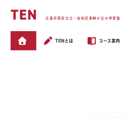
メ
イ
広島市西区古江・佐伯区美鈴が丘の学習塾
ン
コ
ン
TENとは
コース案内
テ
ン
ツ
へ
移
学
動