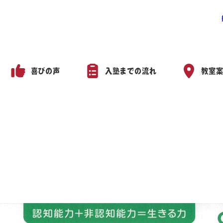
喜びの声
入塾までの流れ
教室
研古江駅前教室 入会キャンペ